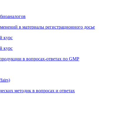
 биоаналогов
менений в материалы регистрационного досье
й курс
й курс
 продукции в вопросах-ответах по GMP
airs)
еских методик в вопросах и ответах