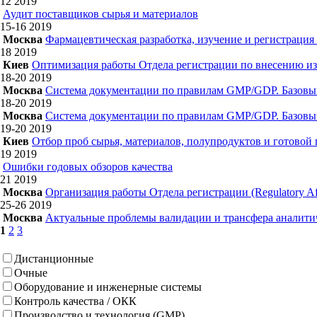
12
2019
Аудит поставщиков сырья и материалов
15-16
2019
Москва
Фармацевтическая разработка, изучение и регистрация
18
2019
Киев
Оптимизация работы Отдела регистрации по внесению из
18-20
2019
Москва
Система документации по правилам GMP/GDP. Базовы
18-20
2019
Москва
Система документации по правилам GMP/GDP. Базовы
19-20
2019
Киев
Отбор проб сырья, материалов, полупродуктов и готовой
19
2019
Ошибки годовых обзоров качества
21
2019
Москва
Организация работы Отдела регистрации (Regulatory Aff
25-26
2019
Москва
Актуальные проблемы валидации и трансфера аналитич
1
2
3
Дистанционные
Очные
Оборудование и инженерные системы
Контроль качества / ОКК
Производство и технология (GMP)