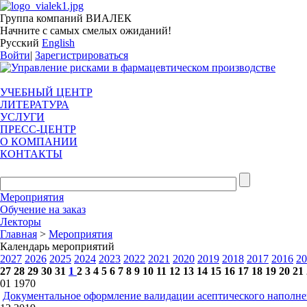
Группа компаний ВИАЛЕК
Начните с самых смелых ожиданий!
Русский
English
Войти
|
Зарегистрироваться
УЧЕБНЫЙ ЦЕНТР
ЛИТЕРАТУРА
УСЛУГИ
ПРЕСС-ЦЕНТР
О КОМПАНИИ
КОНТАКТЫ
Мероприятия
Обучение на заказ
Лекторы
Главная
>
Мероприятия
Календарь мероприятий
2027
2026
2025
2024
2023
2022
2021
2020
2019
2018
2017
2016
20
27
28
29
30
31
1
2
3
4
5
6
7
8
9
10
11
12
13
14
15
16
17
18
19
20
21
01
1970
Документальное оформление валидации асептического наполн