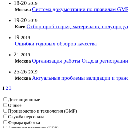
18-20
2019
Система документации по правилам GMP
Москва
19-20
2019
Отбор проб сырья, материалов, полупроду
Киев
19
2019
Ошибки годовых обзоров качества
21
2019
Организация работы Отдела регистрации (
Москва
25-26
2019
Актуальные проблемы валидации и транс
Москва
1
2
3
Дистанционные
Очные
Производство и технология (GMP)
Служба персонала
Фармразработка