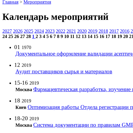
Главная
>
Мероприятия
Календарь мероприятий
2027
2026
2025
2024
2023
2022
2021
2020
2019
2018
2017
2016
2
24
25
26
27
28
1
2
3
4
5
6
7
8
9
10
11
12
13
14
15
16
17
18
19
20
2
01
1970
Документальное оформление валидации асептич
12
2019
Аудит поставщиков сырья и материалов
15-16
2019
Фармацевтическая разработка, изучение 
Москва
18
2019
Оптимизация работы Отдела регистрации п
Киев
18-20
2019
Система документации по правилам GMP
Москва