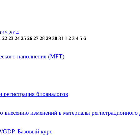
015
2014
1
22
23
24
25
26
27
28
29
30
31
1
2
3
4
5
6
еского наполнения (MFT)
и регистрация биоаналогов
о внесению изменений в материалы регистрационного 
/GDP. Базовый курс