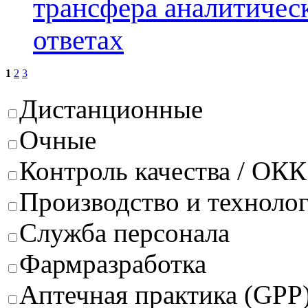
трансфера аналитичес
ответах
1
2
3
Дистанционные
Очные
Контроль качества / ОКК
Производство и техноло
Служба персонала
Фармразработка
Аптечная практика (GPP