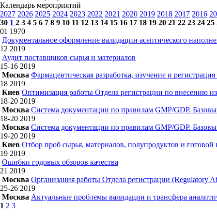
Календарь мероприятий
2027
2026
2025
2024
2023
2022
2021
2020
2019
2018
2017
2016
20
30
1
2
3
4
5
6
7
8
9
10
11
12
13
14
15
16
17
18
19
20
21
22
23
24
25
01
1970
Документальное оформление валидации асептического наполн
12
2019
Аудит поставщиков сырья и материалов
15-16
2019
Москва
Фармацевтическая разработка, изучение и регистрация
18
2019
Киев
Оптимизация работы Отдела регистрации по внесению из
18-20
2019
Москва
Система документации по правилам GMP/GDP. Базовы
18-20
2019
Москва
Система документации по правилам GMP/GDP. Базовы
19-20
2019
Киев
Отбор проб сырья, материалов, полупродуктов и готовой
19
2019
Ошибки годовых обзоров качества
21
2019
Москва
Организация работы Отдела регистрации (Regulatory Aff
25-26
2019
Москва
Актуальные проблемы валидации и трансфера аналитич
1
2
3