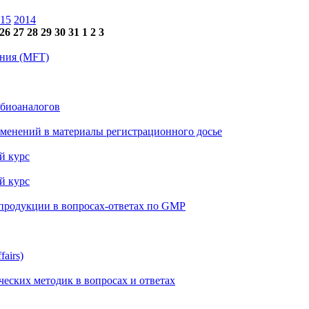
15
2014
26
27
28
29
30
31
1
2
3
ения (MFT)
 биоаналогов
менений в материалы регистрационного досье
й курс
й курс
 продукции в вопросах-ответах по GMP
airs)
еских методик в вопросах и ответах