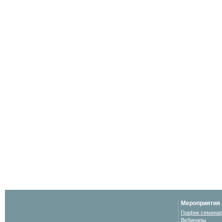
Мероприятия
График семина
Вебинары