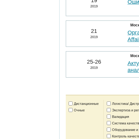
19
Оши
2019
Мос
21
Орга
2019
Affai
Мос
25-26
Акт
2019
анал
Дистанционные
Логистика/ Дист
Очные
Экспертиза и ре
Валидация
Система качеств
Оборудование и
Контроль качест