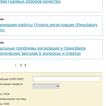
бки годовых обзоров качества
ква
низация работы Отдела регистрации (Regulatory
rs)
ква
уальные проблемы валидации и трансфера
итических методик в вопросах и ответах
1
2
3
рибуция (GSP/ GDP)
гистрация лекарств
а / ООК
 инженерные системы
ва / ОКК