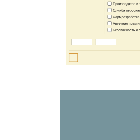
Производство и 
Служба персона
Фармразработка
Аптечная практи
Безопасность и 