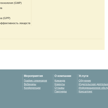
технология (GMP)
ла
ка (GPP)
эффективность лекарств
Мероприятия
О компании
Услуги
График семинаров
Команда
Обучение
Вебинары
Клиенты
Издательская деятельн
Конференции
Отзывы
Информационное обсл
Партнеры
Консалтинг