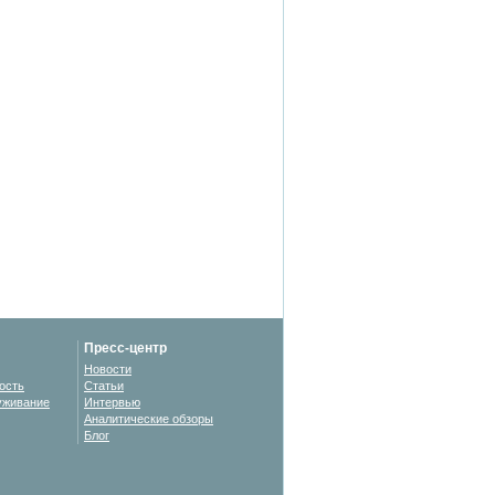
Пресс-центр
Новости
ость
Статьи
уживание
Интервью
Аналитические обзоры
Блог