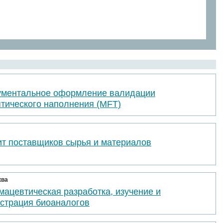
ументальное оформление валидации
птического наполнения (MFT)
ит поставщиков сырья и материалов
ква
ацевтическая разработка, изучение и
истрация биоаналогов