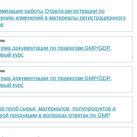
имизация работы Отдела регистрации по
сению изменений в материалы регистрационного
ье
ква
тема документации по правилам GMP/GDP.
овый курс
ква
тема документации по правилам GMP/GDP.
овый курс
р проб сырья, материалов, полупродуктов и
вой продукции в вопросах-ответах по GMP