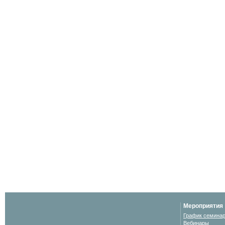
Мероприятия
График семина
Вебинары