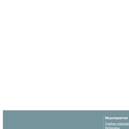
Мероприятия
График семина
Вебинары