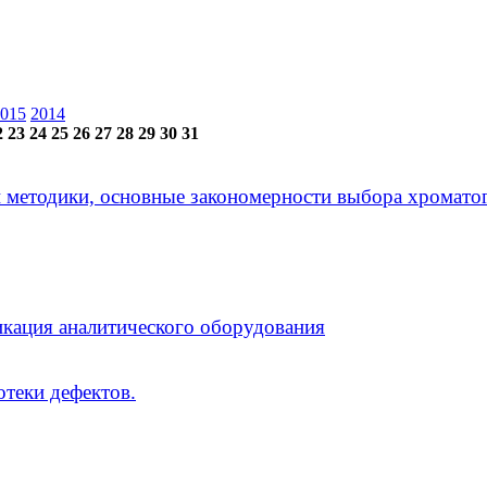
015
2014
2
23
24
25
26
27
28
29
30
31
ой методики, основные закономерности выбора хрома
икация аналитического оборудования
отеки дефектов.