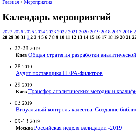
Главная
>
Мероприятия
Календарь мероприятий
2027
2026
2025
2024
2023
2022
2021
2020
2019
2018
2017
2016
2
28
29
30
31
1
2
3
4
5
6
7
8
9
10
11
12
13
14
15
16
17
18
19
20
21
2
27-28
2019
Общая стратегия разработки аналитическ
Киев
28
2019
Аудит поставщика НЕРА-фильтров
29
2019
Трансфер аналитических методик и квалиф
Киев
03
2019
Визуальный контроль качества. Создание библи
09-13
2019
Российская неделя валидации -2019
Москва