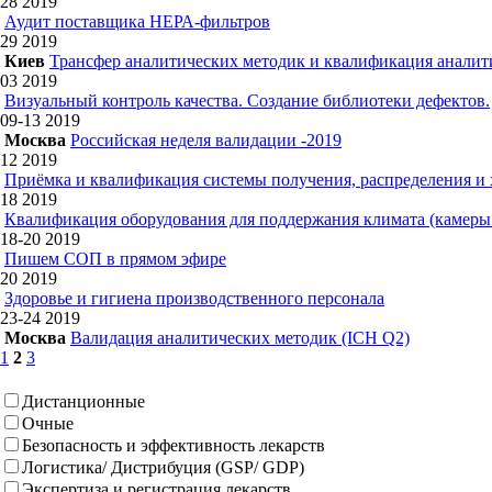
28
2019
Аудит поставщика НЕРА-фильтров
29
2019
Киев
Трансфер аналитических методик и квалификация аналит
03
2019
Визуальный контроль качества. Создание библиотеки дефектов.
09-13
2019
Москва
Российская неделя валидации -2019
12
2019
Приёмка и квалификация системы получения, распределения и
18
2019
Квалификация оборудования для поддержания климата (камеры 
18-20
2019
Пишем СОП в прямом эфире
20
2019
Здоровье и гигиена производственного персонала
23-24
2019
Москва
Валидация аналитических методик (ICH Q2)
1
2
3
Дистанционные
Очные
Безопасность и эффективность лекарств
Логистика/ Дистрибуция (GSP/ GDP)
Экспертиза и регистрация лекарств