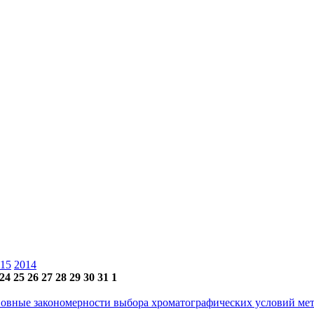
15
2014
24
25
26
27
28
29
30
31
1
основные закономерности выбора хроматографических условий 