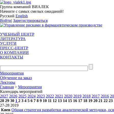
Группа компаний ВИАЛЕК
Начните с самых смелых ожиданий!
Русский
English
Войти
|
Зарегистрироваться
УЧЕБНЫЙ ЦЕНТР
ЛИТЕРАТУРА
УСЛУГИ
ПРЕСС-ЦЕНТР
О КОМПАНИИ
КОНТАКТЫ
Мероприятия
Обучение на заказ
Лекторы
Главная
>
Мероприятия
Календарь мероприятий
2027
2026
2025
2024
2023
2022
2021
2020
2019
2018
2017
2016
20
28
29
30
1
2
3
4
5
6
7
8
9
10
11
12
13
14
15
16
17
18
19
20
21
22
23
27-28
2019
Киев
Общая стратегия разработки аналитической методики, 