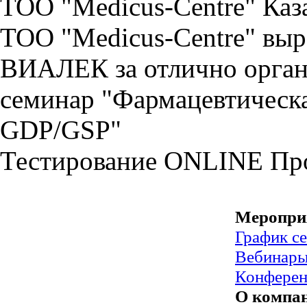
ТОО "Medicus-Centre" Каз
ТОО "Medicus-Centre" выр
ВИАЛЕК за отлично орган
семинар "Фармацевтическа
GDP/GSP"
Тестирование
ONLINE
Пр
Меропри
График с
Вебинар
Конфере
О компа