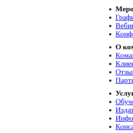
Меро
Граф
Веби
Конф
О ко
Кома
Клие
Отзы
Парт
Услу
Обуч
Издат
Инфо
Конс