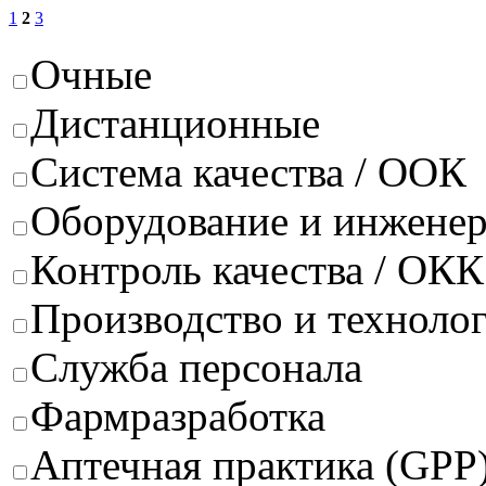
1
2
3
Очные
Дистанционные
Система качества / ООК
Оборудование и инжене
Контроль качества / ОКК
Производство и техноло
Служба персонала
Фармразработка
Аптечная практика (GPP