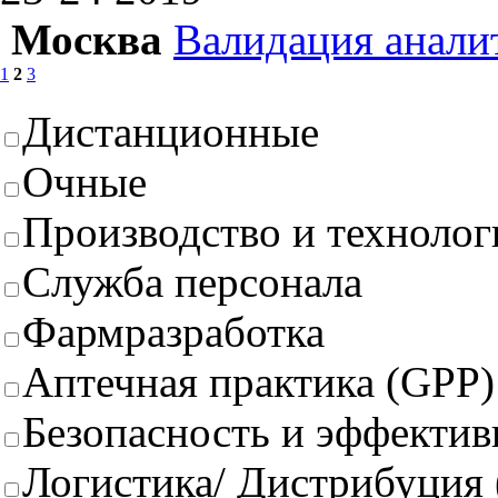
Москва
Валидация анали
1
2
3
Дистанционные
Очные
Производство и техноло
Служба персонала
Фармразработка
Аптечная практика (GPP)
Безопасность и эффектив
Логистика/ Дистрибуция