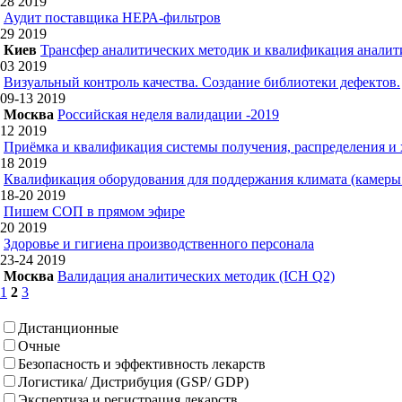
28
2019
Аудит поставщика НЕРА-фильтров
29
2019
Киев
Трансфер аналитических методик и квалификация аналит
03
2019
Визуальный контроль качества. Создание библиотеки дефектов.
09-13
2019
Москва
Российская неделя валидации -2019
12
2019
Приёмка и квалификация системы получения, распределения и
18
2019
Квалификация оборудования для поддержания климата (камеры 
18-20
2019
Пишем СОП в прямом эфире
20
2019
Здоровье и гигиена производственного персонала
23-24
2019
Москва
Валидация аналитических методик (ICH Q2)
1
2
3
Дистанционные
Очные
Безопасность и эффективность лекарств
Логистика/ Дистрибуция (GSP/ GDP)
Экспертиза и регистрация лекарств