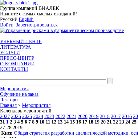
Группа компаний ВИАЛЕК
Начните с самых смелых ожиданий!
Русский
English
Войти
|
Зарегистрироваться
УЧЕБНЫЙ ЦЕНТР
ЛИТЕРАТУРА
УСЛУГИ
ПРЕСС-ЦЕНТР
О КОМПАНИИ
КОНТАКТЫ
Мероприятия
Обучение на заказ
Лекторы
Главная
>
Мероприятия
Календарь мероприятий
2027
2026
2025
2024
2023
2022
2021
2020
2019
2018
2017
2016
20
31
1
2
3
4
5
6
7
8
9
10
11
12
13
14
15
16
17
18
19
20
21
22
23
24
25
27-28
2019
Киев
Общая стратегия разработки аналитической методики, 