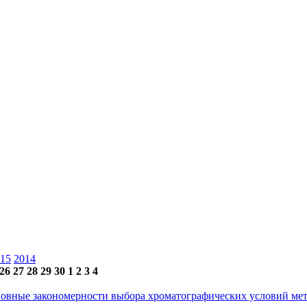
15
2014
26
27
28
29
30
1
2
3
4
основные закономерности выбора хроматографических условий 