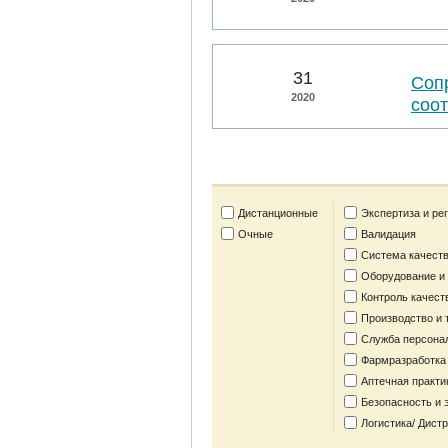
31
Соп
2020
соо
Дистанционные
Экспертиза и ре
Очные
Валидация
Система качеств
Оборудование и
Контроль качест
Производство и 
Служба персона
Фармразработка
Аптечная практи
Безопасность и 
Логистика/ Дист