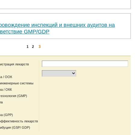
ровождение инспекций и внешних аудитов на
тветствие GMP/GDP
1
2
3
гистрация лекарств
а / ООК
 инженерные системы
ва / ОКК
технология (GMP)
ла
ка (GPP)
эффективность лекарств
рибуция (GSP/ GDP)