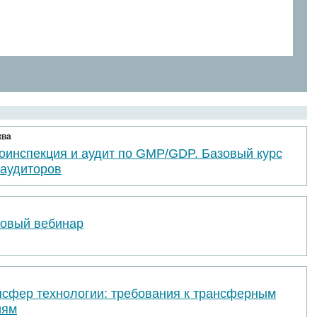
ква
оинспекция и аудит по GMP/GDP. Базовый курс
 аудиторов
товый вебинар
нсфер технологии: требования к трансферным
иям