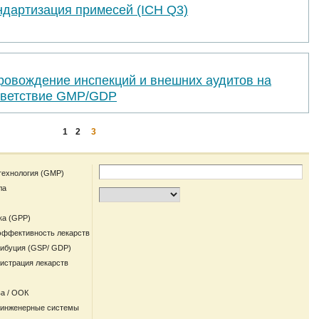
ндартизация примесей (ICH Q3)
ровождение инспекций и внешних аудитов на
тветствие GMP/GDP
1
2
3
технология (GMP)
ла
ка (GPP)
эффективность лекарств
рибуция (GSP/ GDP)
гистрация лекарств
а / ООК
 инженерные системы