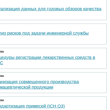
уализация данных для годовых обзоров качества
лиз рисков под задачи инженерной службы
ква
цедуры регистрации лекарственных средств в
ЭС
ква
анизация совмещенного производства
мацевтической продукции
ква
ндартизация примесей (ICH Q3)