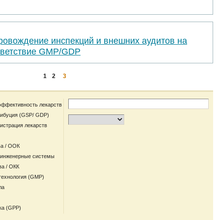
ровождение инспекций и внешних аудитов на
тветствие GMP/GDP
1
2
3
эффективность лекарств
рибуция (GSP/ GDP)
гистрация лекарств
а / ООК
 инженерные системы
ва / ОКК
технология (GMP)
ла
ка (GPP)