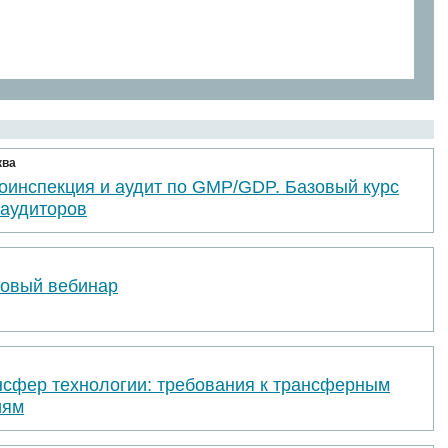
ква
оинспекция и аудит по GMP/GDP. Базовый курс
 аудиторов
товый вебинар
нсфер технологии: требования к трансферным
иям