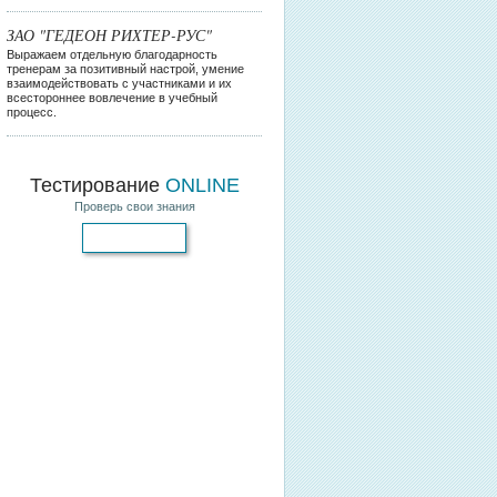
ЗАО "ГЕДЕОН РИХТЕР-РУС"
Выражаем отдельную благодарность
тренерам за позитивный настрой, умение
взаимодействовать с участниками и их
всестороннее вовлечение в учебный
процесс.
Тестирование
ONLINE
Проверь свои знания
Пройти тест