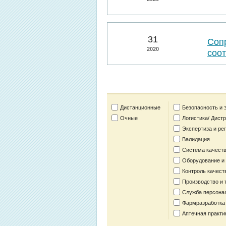
31
Соп
2020
соо
Дистанционные
Безопасность и 
Очные
Логистика/ Дист
Экспертиза и ре
Валидация
Система качеств
Оборудование и
Контроль качест
Производство и 
Служба персона
Фармразработка
Аптечная практи