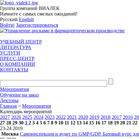
Группа компаний ВИАЛЕК
Начните с самых смелых ожиданий!
Русский
English
Войти
|
Зарегистрироваться
УЧЕБНЫЙ ЦЕНТР
ЛИТЕРАТУРА
УСЛУГИ
ПРЕСС-ЦЕНТР
О КОМПАНИИ
КОНТАКТЫ
Мероприятия
Обучение на заказ
Лекторы
Главная
>
Мероприятия
Календарь мероприятий
2027
2026
2025
2024
2023
2022
2021
2020
2019
2018
2017
2016
20
27
28
29
30
1
2
3
4
5
6
7
8
9
10
11
12
13
14
15
16
17
18
19
20
21
22
23-24
2019
Москва
Самоинспекция и аудит по GMP/GDP. Базовый курс для