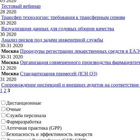
05
2020
Тестовый вебинар
28
2020
Трансфер технологии: требования к трансферным сериям
30
2020
Визуализация данных для годовых обзоров качества
30
2020
Анализ рисков под задачи инженерной службы
30-31
2020
Москва
Процедуры регистрации лекарственных средств в ЕА
30-31
2020
Москва
Организация совмещенного производства фармацевти
12
2020
Москва
Стандартизация примесей (ICH Q3)
31
2020
Сопровождение инспекций и внешних аудитов на соответств
1
2
3
Дистанционные
Очные
Служба персонала
Фармразработка
Аптечная практика (GPP)
Безопасность и эффективность лекарств