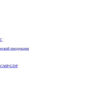
ЭС
ческой продукции
ие GMP/GDP