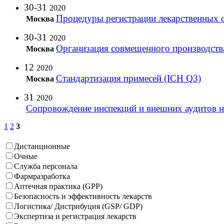
30-31
2020
Процедуры регистрации лекарственных 
Москва
30-31
2020
Организация совмещенного производств
Москва
12
2020
Стандартизация примесей (ICH Q3)
Москва
31
2020
Сопровождение инспекций и внешних аудитов 
1
2
3
Дистанционные
Очные
Служба персонала
Фармразработка
Аптечная практика (GPP)
Безопасность и эффективность лекарств
Логистика/ Дистрибуция (GSP/ GDP)
Экспертиза и регистрация лекарств