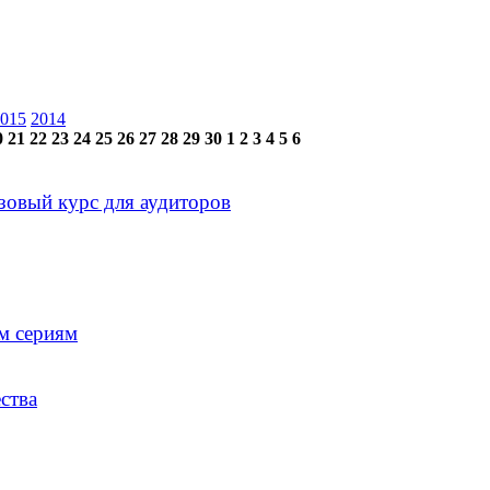
015
2014
0
21
22
23
24
25
26
27
28
29
30
1
2
3
4
5
6
зовый курс для аудиторов
м сериям
ства