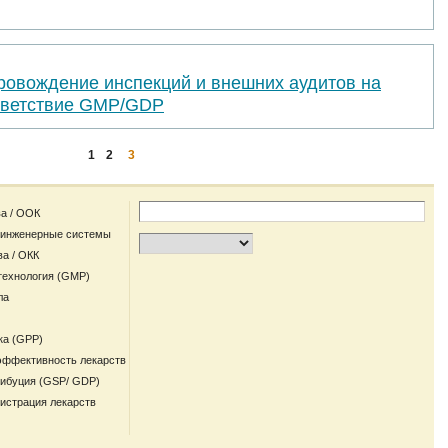
ровождение инспекций и внешних аудитов на
тветствие GMP/GDP
1
2
3
а / ООК
 инженерные системы
ва / ОКК
технология (GMP)
ла
ка (GPP)
эффективность лекарств
рибуция (GSP/ GDP)
гистрация лекарств