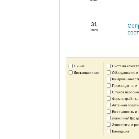
31
Соп
2020
соо
Очные
Система качеств
Дистанционные
Оборудование и
Контроль качест
Производство и 
Служба персона
Фармразработка
Аптечная практи
Безопасность и 
Логистика/ Дист
Экспертиза и ре
Валидация