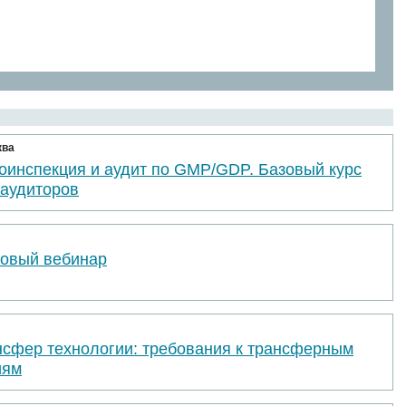
ква
оинспекция и аудит по GMP/GDP. Базовый курс
 аудиторов
товый вебинар
нсфер технологии: требования к трансферным
иям