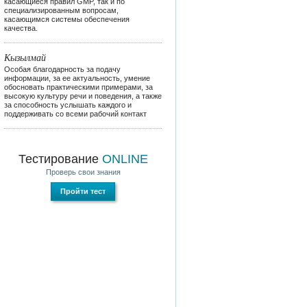
касающиеся правил GMP, так и по
специализированным вопросам,
касающимся системы обеспечения
качества.
Кызылмай
Особая благодарность за подачу
информации, за ее актуальность, умение
обосновать практическими примерами, за
высокую культуру речи и поведения, а также
за способность услышать каждого и
поддерживать со всеми рабочий контакт
Тестирование
ONLINE
Проверь свои знания
Пройти тест