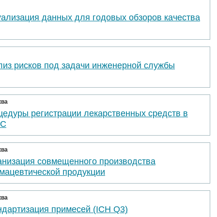
уализация данных для годовых обзоров качества
лиз рисков под задачи инженерной службы
ква
цедуры регистрации лекарственных средств в
ЭС
ква
анизация совмещенного производства
мацевтической продукции
ква
ндартизация примесей (ICH Q3)