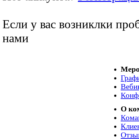
Если у вас возниклки про
нами
Меро
Граф
Веби
Конф
О ко
Кома
Клие
Отзы