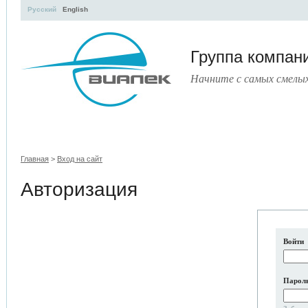
Русский
English
Группа компа
Начните с самых смелы
УЧЕБНЫЙ ЦЕНТР
ЛИТЕРАТУРА
УСЛУГИ
ПРЕСС-ЦЕНТ
Главная
>
Вход на сайт
Авторизация
Войти
Парол