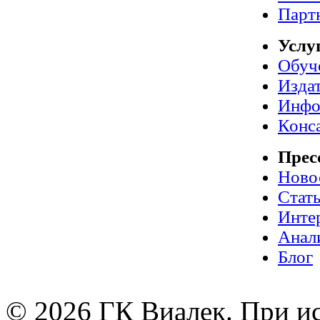
Парт
Услу
Обуч
Издат
Инфо
Конс
Прес
Ново
Стат
Инте
Анал
Блог
© 2026 ГК Виалек. При ис