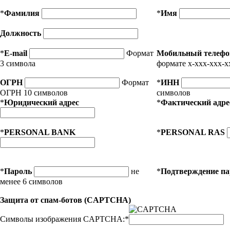
*
Фамилия
*
Имя
Должность
*
E-mail
Формат
Мобильный телефо
3 символа
формате x-xxx-xxx-x
ОГРН
Формат
*
ИНН
ОГРН 10 символов
символов
*
Юридический адрес
*
Фактический адре
*
PERSONAL BANK
*
PERSONAL RAS
*
Пароль
не
*
Подтверждение п
менее 6 символов
Защита от спам-ботов (CAPTCHA)
Символы изображения CAPTCHA:
*