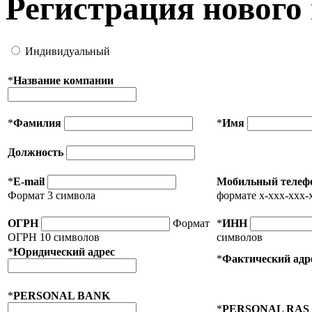
Регистрация нового
Индивидуальный
*
Название компании
*
Фамилия
*
Имя
Должность
*
E-mail
Мобильный телеф
Формат 3 символа
формате x-xxx-xxx-
ОГРН
Формат
*
ИНН
ОГРН 10 символов
символов
*
Юридический адрес
*
Фактический адр
*
PERSONAL BANK
*
PERSONAL RAS