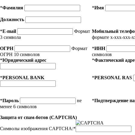
*
Фамилия
*
Имя
Должность
*
E-mail
Формат
Мобильный телефо
3 символа
формате x-xxx-xxx-x
ОГРН
Формат
*
ИНН
ОГРН 10 символов
символов
*
Юридический адрес
*
Фактический адре
*
PERSONAL BANK
*
PERSONAL RAS
*
Пароль
не
*
Подтверждение п
менее 6 символов
Защита от спам-ботов (CAPTCHA)
Символы изображения CAPTCHA:
*