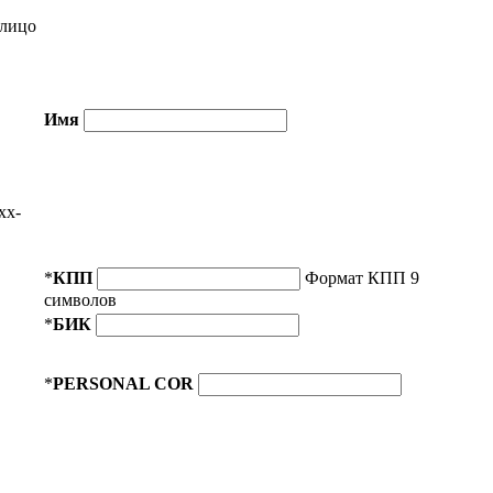
лицо
Имя
xx-
*
КПП
Формат КПП 9
символов
*
БИК
*
PERSONAL COR