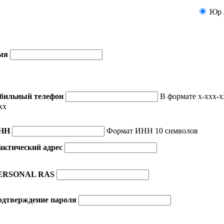
Юр 
мя
бильный телефон
В формате x-xxx-x
xx
НН
Формат ИНН 10 символов
актический адрес
ERSONAL RAS
одтверждение пароля