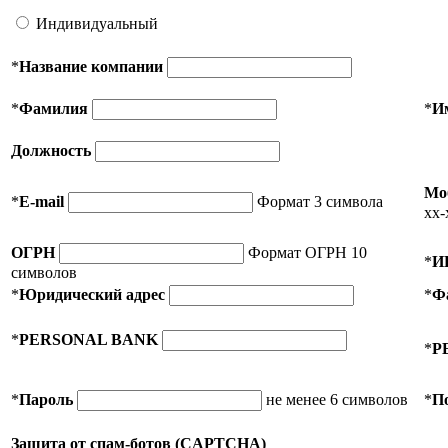
Индивидуальный
*
Название компании
*
Фамилия
*
И
Должность
Мо
*
E-mail
Формат 3 символа
xx-
ОГРН
Формат ОГРН 10
*
И
символов
*
Юридический адрес
*
Ф
*
PERSONAL BANK
*
P
*
Пароль
не менее 6 символов
*
П
Защита от спам-ботов (CAPTCHA)