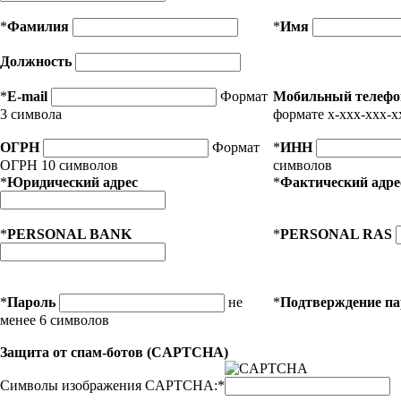
*
Фамилия
*
Имя
Должность
*
E-mail
Формат
Мобильный телефо
3 символа
формате x-xxx-xxx-x
ОГРН
Формат
*
ИНН
ОГРН 10 символов
символов
*
Юридический адрес
*
Фактический адре
*
PERSONAL BANK
*
PERSONAL RAS
*
Пароль
не
*
Подтверждение п
менее 6 символов
Защита от спам-ботов (CAPTCHA)
Символы изображения CAPTCHA:
*