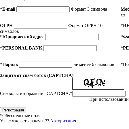
*
E-mail
Формат 3 символа
Моб
xx
ОГРН
Формат ОГРН 10
*
И
символов
*
Юридический адрес
*
Фа
*
PERSONAL BANK
*
PE
*
Пароль
не менее 6 символов
*
По
Защита от спам-ботов (CAPTCHA)
Символы изображения CAPTCHA:
*
При использовании 
*
Обязательные поля.
У вас уже есть аккаунт??
Авторизация