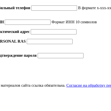
ильный телефон
В формате x-xxx-xx
НН
Формат ИНН 10 символов
ктический адрес
RSONAL RAS
дтверждение пароля
материалов сайта ссылка обязательна.
Согласие на обработку п