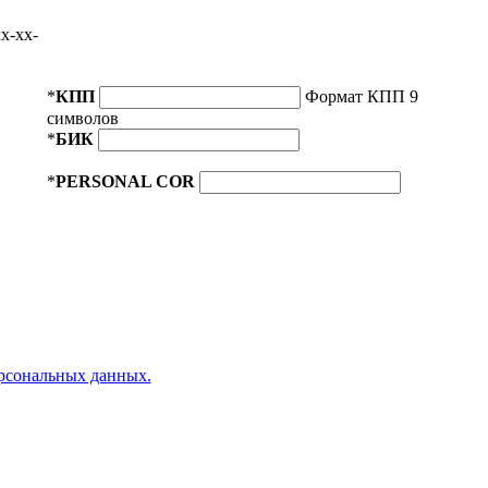
x-xx-
*
КПП
Формат КПП 9
символов
*
БИК
*
PERSONAL COR
ерсональных данных.