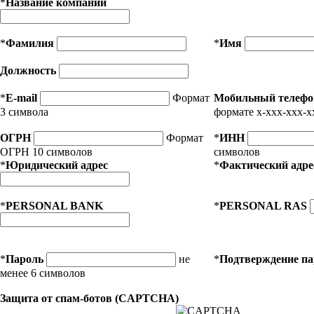
*
Название компании
*
Фамилия
*
Имя
Должность
*
E-mail
Формат
Мобильный телефо
3 символа
формате x-xxx-xxx-x
ОГРН
Формат
*
ИНН
ОГРН 10 символов
символов
*
Юридический адрес
*
Фактический адре
*
PERSONAL BANK
*
PERSONAL RAS
*
Пароль
не
*
Подтверждение п
менее 6 символов
Защита от спам-ботов (CAPTCHA)