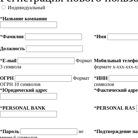
Индивидуальный
*
Название компании
*
Фамилия
*
Имя
Должность
*
E-mail
Формат
Мобильный телефо
3 символа
формате x-xxx-xxx-x
ОГРН
Формат
*
ИНН
ОГРН 10 символов
символов
*
Юридический адрес
*
Фактический адре
*
PERSONAL BANK
*
PERSONAL RAS
*
Пароль
не
*
Подтверждение п
менее 6 символов