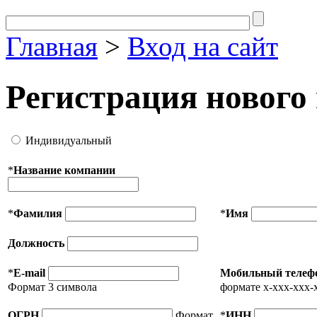
Главная
>
Вход на сайт
Регистрация нового
Индивидуальный
*
Название компании
*
Фамилия
*
Имя
Должность
*
E-mail
Мобильный телеф
Формат 3 символа
формате x-xxx-xxx-
ОГРН
Формат
*
ИНН