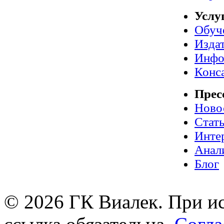
Услу
Обуч
Издат
Инфо
Конс
Прес
Ново
Стат
Инте
Анал
Блог
© 2026 ГК Виалек. При ис