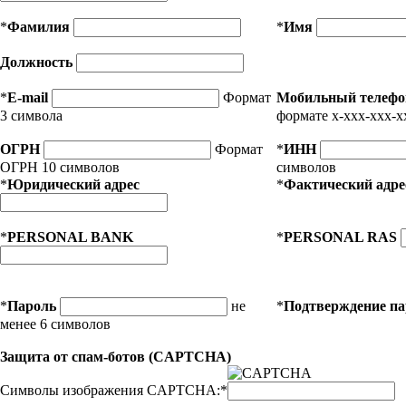
*
Фамилия
*
Имя
Должность
*
E-mail
Формат
Мобильный телефо
3 символа
формате x-xxx-xxx-x
ОГРН
Формат
*
ИНН
ОГРН 10 символов
символов
*
Юридический адрес
*
Фактический адре
*
PERSONAL BANK
*
PERSONAL RAS
*
Пароль
не
*
Подтверждение п
менее 6 символов
Защита от спам-ботов (CAPTCHA)
Символы изображения CAPTCHA:
*