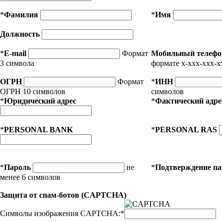
*
Фамилия
*
Имя
Должность
*
E-mail
Формат
Мобильный телефо
3 символа
формате x-xxx-xxx-x
ОГРН
Формат
*
ИНН
ОГРН 10 символов
символов
*
Юридический адрес
*
Фактический адре
*
PERSONAL BANK
*
PERSONAL RAS
*
Пароль
не
*
Подтверждение п
менее 6 символов
Защита от спам-ботов (CAPTCHA)
Символы изображения CAPTCHA:
*