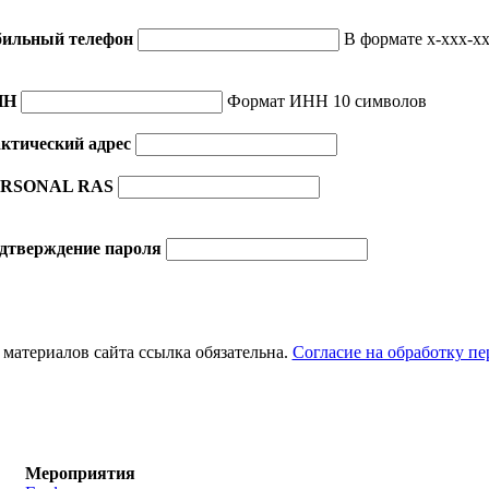
ильный телефон
В формате x-xxx-xx
НН
Формат ИНН 10 символов
ктический адрес
RSONAL RAS
дтверждение пароля
материалов сайта ссылка обязательна.
Согласие на обработку п
Мероприятия