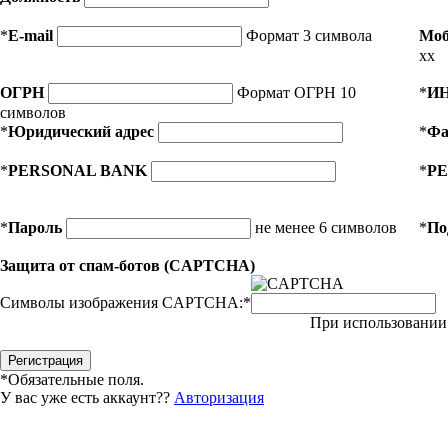
*
E-mail
Формат 3 символа
Моб
xx
ОГРН
Формат ОГРН 10
*
И
символов
*
Юридический адрес
*
Фа
*
PERSONAL BANK
*
PE
*
Пароль
не менее 6 символов
*
По
Защита от спам-ботов (CAPTCHA)
Символы изображения CAPTCHA:
*
При использовании 
*
Обязательные поля.
У вас уже есть аккаунт??
Авторизация