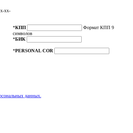
x-xx-
*
КПП
Формат КПП 9
символов
*
БИК
*
PERSONAL COR
ерсональных данных.