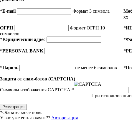
*
E-mail
Формат 3 символа
Моб
xx
ОГРН
Формат ОГРН 10
*
И
символов
*
Юридический адрес
*
Фа
*
PERSONAL BANK
*
PE
*
Пароль
не менее 6 символов
*
По
Защита от спам-ботов (CAPTCHA)
Символы изображения CAPTCHA:
*
При использовании 
*
Обязательные поля.
У вас уже есть аккаунт??
Авторизация