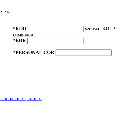
x-xx-
*
КПП
Формат КПП 9
символов
*
БИК
*
PERSONAL COR
ерсональных данных.