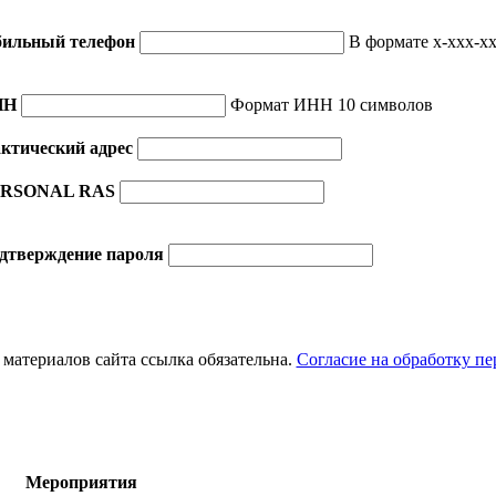
ильный телефон
В формате x-xxx-xx
НН
Формат ИНН 10 символов
ктический адрес
RSONAL RAS
дтверждение пароля
материалов сайта ссылка обязательна.
Согласие на обработку п
Мероприятия