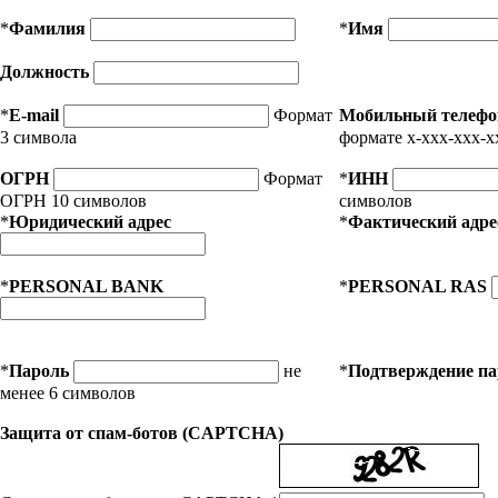
*
Фамилия
*
Имя
Должность
*
E-mail
Формат
Мобильный телефо
3 символа
формате x-xxx-xxx-x
ОГРН
Формат
*
ИНН
ОГРН 10 символов
символов
*
Юридический адрес
*
Фактический адре
*
PERSONAL BANK
*
PERSONAL RAS
*
Пароль
не
*
Подтверждение п
менее 6 символов
Защита от спам-ботов (CAPTCHA)