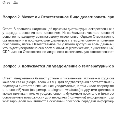
Ответ. Да.
Вопрос 2. Может ли Ответственное Лицо делегировать п
Ответ. В правилах надлежащей практики дистрибуции лекарственных с
утверждать решения по отклонениям. Из-за большого числа отклонени
решение по каждому возникающему отклонению. Однако Ответственное
организации и в последующем делегировать ему/им оценку и приняти
обеспечить, чтобы Ответственное Лицо имело доступ ко всем данным п
что будет уведомлено обо всех значимых (критических, существенных)
GDP именно Ответственное лицо несет окончательную ответственност
Вопрос 3. Допускается ли уведомление о температурных о
Ответ. Уведомления бывают устные и письменные. Устные – в ходе со
каналов связи (skype, zoom и т.п.). Для подтверждения соответствия
подходом считается письменное уведомление, в том числе посредство
отклонений) чате (например, в telegram, whatsapp) с другими должно
может являться только уведомление на бумажном носителе и (или) со
современные возможности для передачи (получения) информации. Един
whatsapp (если они являются основным способом передачи информаци