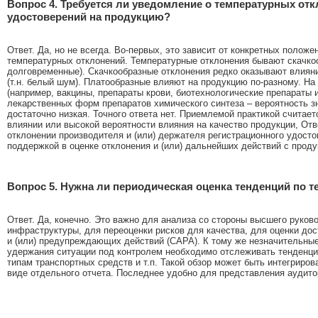
Вопрос 4. Требуется ли уведомление о температурных от
удостоверений на продукцию?
Ответ. Да, но не всегда. Во-первых, это зависит от конкретных полож
температурных отклонений. Температурные отклонения бывают скачко
долговременные). Скачкообразные отклонения редко оказывают влияни
(т.н. белый шум). Платообразные влияют на продукцию по-разному. На
(например, вакцины, препараты крови, биотехнологические препараты 
лекарственных форм препаратов химического синтеза – вероятность з
достаточно низкая. Точного ответа нет. Приемлемой практикой считает
влиянии или высокой вероятности влияния на качество продукции, Отв
отклонении производителя и (или) держателя регистрационного удосто
поддержкой в оценке отклонения и (или) дальнейших действий с проду
Вопрос 5. Нужна ли периодическая оценка тенденций по
Ответ. Да, конечно. Это важно для анализа со стороны высшего руко
инфраструктуры, для переоценки рисков для качества, для оценки до
и (или) предупреждающих действий (САРА). К тому же незначительные
удержания ситуации под контролем необходимо отслеживать тенденци
типам транспортных средств и т.п. Такой обзор может быть интегрир
виде отдельного отчета. Последнее удобно для представления аудитор