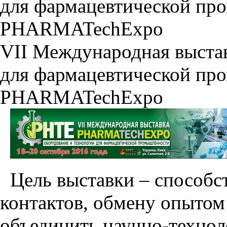
для фармацевтической пр
PHARMATechExpo
VII Международная выстав
для фармацевтической пр
PHARMATechExpo
Цель выставки – способс
контактов, обмену опытом
объединить научно-техно