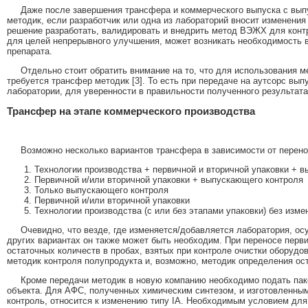
Даже после завершения трансфера и коммерческого выпуска с вы
методик, если разработчик или одна из лабораторий вносит изменения
решение разработать, валидировать и внедрить метод ВЭЖХ для конт
для целей непрерывного улучшения, может возникать необходимость 
препарата.
Отдельно стоит обратить внимание на то, что для использования 
требуется трансфер методик [3]. То есть при передаче на аутсорс вы
лаборатории, для уверенности в правильности полученного результат
Трансфер на этапе коммерческого производства
Возможно несколько вариантов трансфера в зависимости от перен
Технологии производства + первичной и вторичной упаковки + 
Первичной и/или вторичной упаковки + выпускающего контроля
Только выпускающего контроля
Первичной и/или вторичной упаковки
Технологии производства (с или без этапами упаковки) без изм
Очевидно, что везде, где изменяется/добавляется лаборатория, о
других вариантах он также может быть необходим. При переносе перви
остаточных количеств в пробах, взятых при контроле очистки оборудо
методик контроля полупродукта и, возможно, методик определения ост
Кроме передачи методик в новую компанию необходимо подать паке
объекта. Для АФС, полученных химическим синтезом, и изготовленны
контроль, относится к изменению типу IA. Необходимым условием для