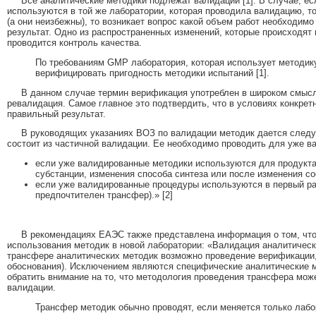
Все аналитические методики подлежат валидации [1]. В случае, е
используются в той же лаборатории, которая проводила валидацию, т
(а они неизбежны), то возникает вопрос какой объем работ необходимо
результат. Одно из распространенных изменений, которые происходят 
проводится контроль качества.
По требованиям GMP лаборатория, которая использует методик
верифицировать пригодность методики испытаний [1].
В данном случае термин верификация употреблен в широком смысл
ревалидация. Самое главное это подтвердить, что в условиях конкре
правильный результат.
В руководящих указаниях ВОЗ по валидации методик дается след
состоит из частичной валидации. Ее необходимо проводить для уже 
если уже валидированные методики используются для продукта
субстанции, изменения способа синтеза или после изменения со
если уже валидированные процедуры используются в первый раз
предпочтителен трансфер).» [2]
В рекомендациях ЕАЭС также представлена информация о том, что
использования методик в новой лаборатории: «Валидация аналитическ
трансфере аналитических методик возможно проведение верификации,
обоснования). Исключением являются специфические аналитические м
обратить внимание на то, что методология проведения трансфера може
валидации.
Трансфер методик обычно проводят, если меняется только лабо