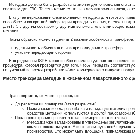
Методика должна быть разработана именно для определенного анал
составом для ГЛС. То есть меняется только лаборатория анализа, а не
В случае верификации фармакопейной методики для готового преп
способности конкретной лаборатории проводить анализ, следует подт
для ГЛС с другим составом (с другими вспомогательными веществами
методик.
Таким образом, можно выделить 2 важные особенности трансфера:
идентичность объекта анализа при валидации и трансфере;
участие передающей стороны.
В определении ISPE также особое внимание уделяется передаче о
процедура, которая проводится для того, чтобы передать соответств
полученный во время разработки и/или коммерческого выпуска продукт
Место трансфера методик в жизненном лекарственного ср
Трансфер методик может происходить:
До регистрации препарата (этап разработки).
Практически всегда разработка и валидация методик прои
средства методики используются в другой лаборатории (О
После регистрации препарата (этап коммерческого выпуска)
Методики уже валидированы и утверждены регуляторными 
коммерческом выпуске. Может возникнуть необходимость 
производства. Это может быть площадка, принадлежащая 