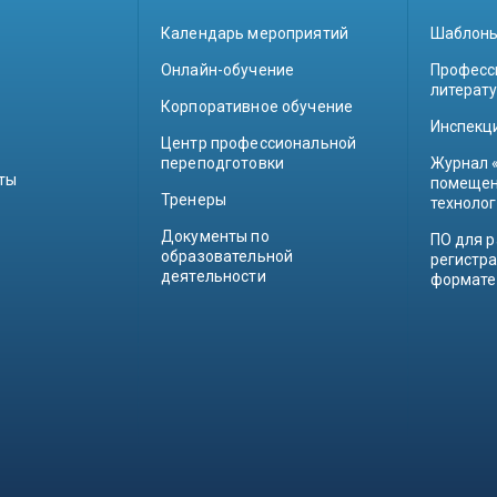
Календарь мероприятий
Шаблоны
Онлайн-обучение
Професс
литерат
Корпоративное обучение
Инспекц
Центр профессиональной
переподготовки
Журнал 
ты
помещен
Тренеры
техноло
Документы по
ПО для р
образовательной
регистр
деятельности
формате