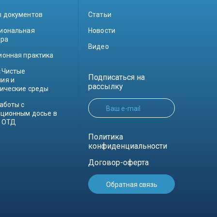
 документов
Статьи
иональная
Новости
ура
Видео
ионная практика
«Чистые
Подписаться на
ия и
рассылку
гические среды
аботы с
Ваш e-mail
ационным досье в
 ОТД
Политика
конфиденциальности
Договор-оферта
Обратная связь