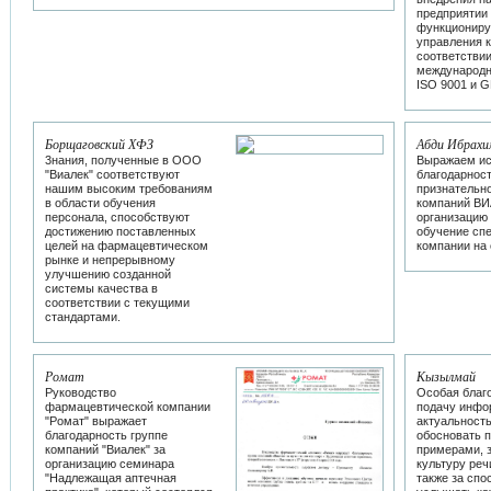
предприятии
функционир
управления 
соответстви
международн
ISO 9001 и G
Борщаговский ХФЗ
Абди Ибрахи
3нания, полученные в ООО
Выражаем и
"Виалек" соответствуют
благодарност
нашим высоким требованиям
признательн
в области обучения
компаний ВИ
персонала, способствуют
организацию
достижению поставленных
обучение сп
целей на фармацевтическом
компании на
рынке и непрерывному
улучшению созданной
системы качества в
соответствии с текущими
стандартами.
Ромат
Кызылмай
Руководство
Особая благ
фармацевтической компании
подачу инфор
"Ромат" выражает
актуальность
благодарность группе
обосновать 
компаний "Виалек" за
примерами, 
организацию семинара
культуру реч
"Надлежащая аптечная
также за спо