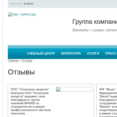
Русский
English
Группа компа
Начните с самых смелы
УЧЕБНЫЙ ЦЕНТР
ЛИТЕРАТУРА
УСЛУГИ
ПРЕСС
Главная
>
Отзывы
Отзывы
ООО "Технология лекарств"
ФФ "Виола",
Компания ООО "Технология
Фармацевтич
лекарств" выражает свою
"Виола" выр
благодарность группе
благодарнос
компаний ВИАЛЕК за
сотрудникам
сотрудничество в рамках
"Виалек" за 
профессионального обучения
плодотворно
персонала.
в рамках соз
внедрения н