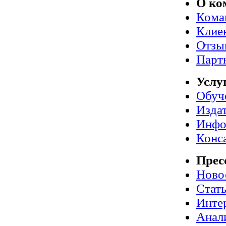
О ко
Кома
Клие
Отзы
Парт
Услу
Обуч
Издат
Инфо
Конс
Прес
Ново
Стат
Инте
Анал