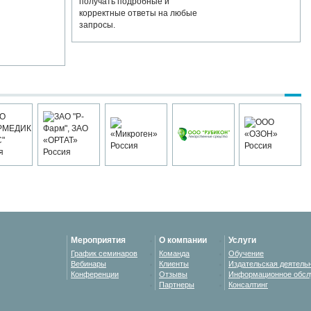
получать подробные и
корректные ответы на любые
запросы.
Мероприятия
О компании
Услуги
График семинаров
Команда
Обучение
Вебинары
Клиенты
Издательская деятель
Конференции
Отзывы
Информационное обсл
Партнеры
Консалтинг