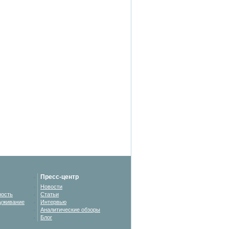
Пресс-центр
Новости
ность
Статьи
уживание
Интервью
Аналитические обзоры
Блог