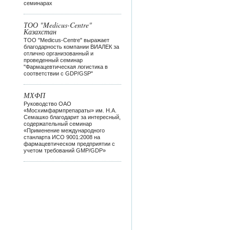
семинарах
ТОО "Medicus-Centre"
Казахстан
ТОО "Medicus-Centre" выражает
благодарность компании ВИАЛЕК за
отлично организованный и
проведенный семинар
"Фармацевтическая логистика в
соответствии с GDP/GSP"
МХФП
Руководство ОАО
«Мосхимфармпрепараты» им. Н.А.
Семашко благодарит за интересный,
содержательный семинар
«Применение международного
станларта ИСО 9001:2008 на
фармацевтическом предприятии с
учетом требований GMP/GDP»