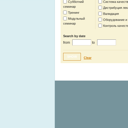
Субботний
Система качест
семинар
Дистрибуция лек
Тренинг
Валидация
Модульный
Оборудование и
семинар
Контроль качест
Search by date
from
to
SHOW
Clear