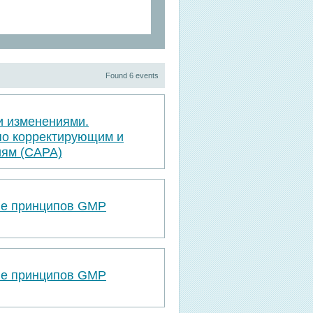
Found 6 events
и изменениями.
по корректирующим и
ям (САРА)
ве принципов GMP
ве принципов GMP