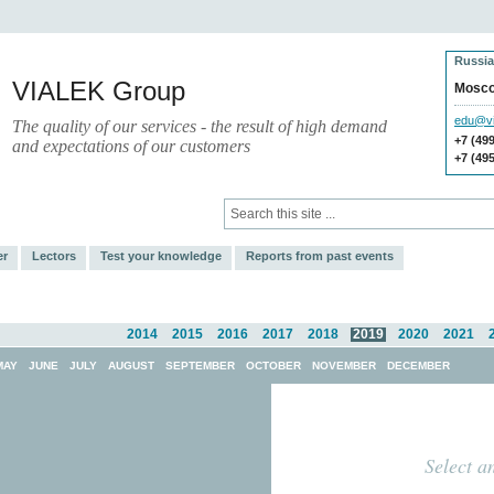
Russia
VIALEK Group
Mosc
edu@vi
The quality of our services - the result of high demand
+7 (49
and expectations of our customers
+7 (49
Press
Electronic Library
er
Lectors
Test your knowledge
Reports from past events
2014
2015
2016
2017
2018
2019
2020
2021
MAY
JUNE
JULY
AUGUST
SEPTEMBER
OCTOBER
NOVEMBER
DECEMBER
Select a