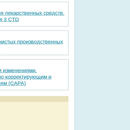
я лекарственных средств.
я 3 CTD
 чистых производственных
я
и изменениями.
по корректирующим и
ям (САРА)