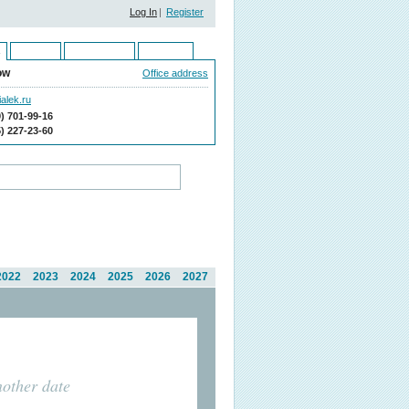
Log In
|
Register
Ukraine
Kazakhstan
Moldova
ow
Office address
alek.ru
9) 701-99-16
5) 227-23-60
2022
2023
2024
2025
2026
2027
nother date