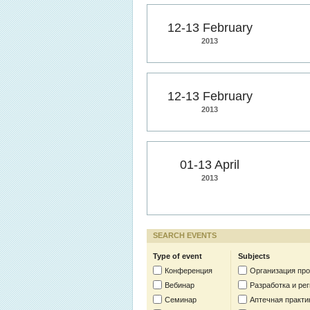
12-13 February
2013
12-13 February
2013
01-13 April
2013
SEARCH EVENTS
Type of event
Subjects
Конференция
Организация пр
Вебинар
Разработка и ре
Семинар
Аптечная практи