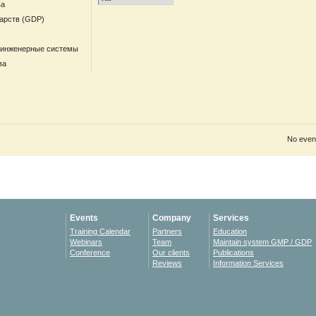
ва
арств (GDP)
 инженерные системы
ва
No event
Events
Company
Services
Training Calendar
Partners
Education
Webinars
Team
Maintain system GMP / GDP
Conference
Our clients
Publications
Reviews
Information Services