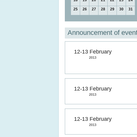
18
19
20
21
22
23
24
25
26
27
28
29
30
31
Announcement of even
12-13 February
2013
12-13 February
2013
12-13 February
2013