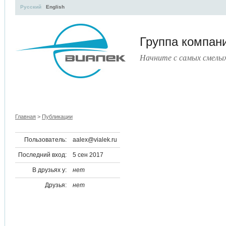
Русский
English
Группа компа
Начните с самых смелы
УЧЕБНЫЙ ЦЕНТР
ЛИТЕРАТУРА
УСЛУГИ
ПРЕСС-ЦЕНТ
Главная
>
Публикации
Пользователь:
aalex@vialek.ru
Последний вход:
5 сен 2017
В друзьях у:
нет
Друзья:
нет