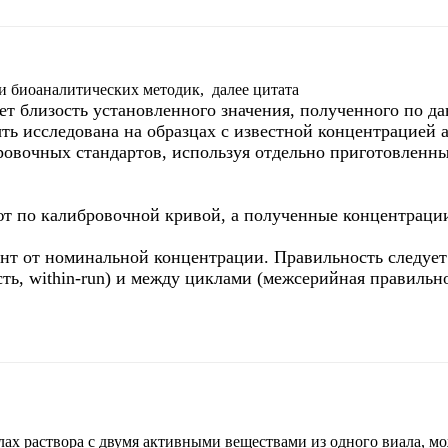
и биоаналитических методик, далее цитата
т близость установленного значения, полученного по д
ь исследована на образцах с известной концентрацией ан
ровочных стандартов, используя отдельно приготовленны
ют по калибровочной кривой, а полученные концентраци
ент от номинальной концентрации. Правильность следуе
ь, within-run) и между циклами (межсерийная правильнос
олах раствора с двумя активными веществами из одного виала, м