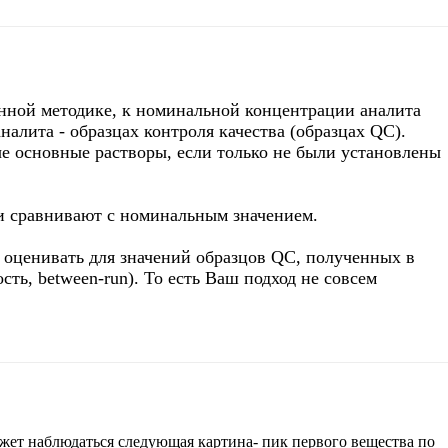
анной методике, к номинальной концентрации аналита
алита - образцах контроля качества (образцах QC).
е основные растворы, если только не были установлены
и сравнивают с номинальным значением.
т оценивать для значений образцов QC, полученных в
ть, between-run). То есть Ваш подход не совсем
ожет наблюдаться следующая картина- пик первого вещества по