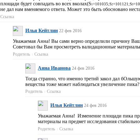
площади будет совпадать во всех вколах(S
=101035;S
=
101121;S
=
10
1
2
3
не дал нам вменяемого ответа. Может это быть обосновано нест
Ссылка
Илья Кейтлин
22 фев 2016
Уважаемая Анна! Вы сами верно определили причину Вашей
Советовал бы Вам просмотреть валидационные материалы
Родитель
Ссылка
Анна Иванова
24 фев 2016
Тогда странно, что именно третий закол дал бОльшу
вещества тоже может наблюдаться увеличение пика?
Родитель
Ссылка
Илья Кейтлин
24 фев 2016
Уважаемая Анна! Изменение площади пика при 
материалы на предмет исследования стабильно
Родитель
Ссылка