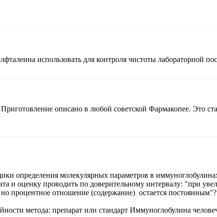
лфталеина использовать для контроля чистоты лабораторной пос
Приготовление описано в любой советской Фармакопее. Это ста
ки определения молекулярных параметров в иммуноглобулинах (
ата и оценку проводить по доверительному интервалу: "при ув
 но процентное отношение (содержание) остается постоянным"?
ейности метода: препарат или стандарт Иммуноглобулина челове