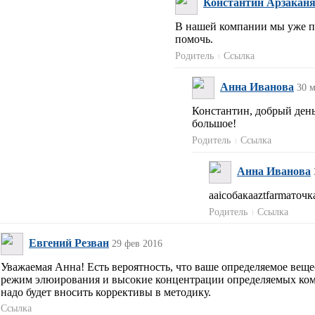
Константин Арзакан
В нашей компании мы уже пр
помочь.
Родитель
Ссылка
Анна Иванова
30 
Константин, добрый день
большое!
Родитель
Ссылка
Анна Иванова
aaiсобакаaztfarmaточ
Родитель
Ссылка
Евгений Резван
29 фев 2016
Уважаемая Анна! Есть вероятность, что ваше определяемое веще
режим элюирования и высокие концентрации определяемых компо
надо будет вносить коррективы в методику.
Ссылка