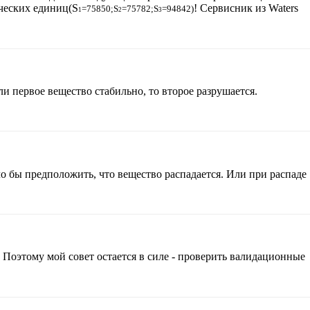
ических единиц(S
!
Сервисник из Waters
=75850;S
=
75782;S
=
94842)
1
2
3
 первое вещество стабильно, то второе разрушается.
о бы предположить, что вещество распадается. Или при распаде
Поэтому мой совет остается в силе - проверить валидационные