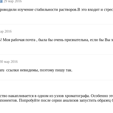
ян
29 мар 2016
оводили изучение стабильности растворов.В это входит и стре
мар 2016
! Моя рабочая почта , была бы очень признательна, если бы Вы
30 мар 2016
каru ссылки невидимы, поэтому пишу так.
ство накапливается в одном из узлов хроматографа. Особенно эт
нентов. Попробуйте после серии анализов запустить образец б