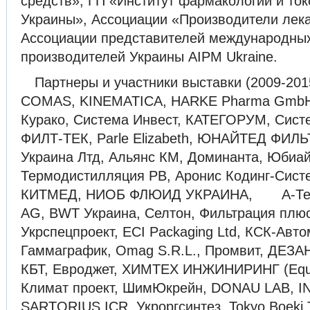
средств», ГП «Институт фармакологии и то
Украины», Ассоциации «Производители лека
Ассоциации представителей международны
производителей Украины AIPM Ukraine.
Партнеры и участники выставки (2009-2015 
COMAS, KINEMATICA, HARKE Pharma GmbH
Курако, Система Инвест, КАТЕГОРУМ, Систе
ФИЛТ-ТЕК, Parle Elizabeth, ЮНАЙТЕД ФИЛЬ
Украина Лтд, Альянс КМ, Доминанта, Юбиай
Термодистилляция РВ, Аронис Кодинг-Сист
КИТМЕД, НИОБ ФЛЮИД УКРАИНА, А-Текс, 
AG, BWT Украина, Селтон, Фильтрация плюс
Укрспецпроект, ECI Packaging Ltd, КСК-Авт
Гаммаграфик, Omag S.R.L., Промвит, ДЕЗАН
КБТ, Евроджет, ХИМТЕХ ИНЖИНИРИНГ (Equ
Климат проект, ШимЮкрейн, DONAU LAB, I
SARTORIUS ICR, Укроргсинтез, Tokyo Boeki T