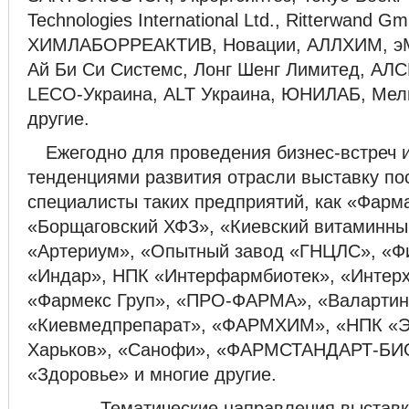
Technologies International Ltd., Ritterwand 
ХИМЛАБОРРЕАКТИВ, Новации, АЛЛХИМ, эМ
Ай Би Си Системс, Лонг Шенг Лимитед, А
LECO-Украина, ALT Украина, ЮНИЛАБ, Мели
другие.
Ежегодно для проведения бизнес-встреч 
тенденциями развития отрасли выставку по
специалисты таких предприятий, как «Фар
«Борщаговский ХФЗ», «Киевский витаминны
«Артериум», «Опытный завод «ГНЦЛС», «Ф
«Индар», НПК «Интерфармбиотек», «Интерх
«Фармекс Груп», «ПРО-ФАРМА», «Валартин
«Киевмедпрепарат», «ФАРМХИМ», «НПК «Э
Харьков», «Санофи», «ФАРМСТАНДАРТ-БИ
«Здоровье» и многие другие.
Тематические направления выстав