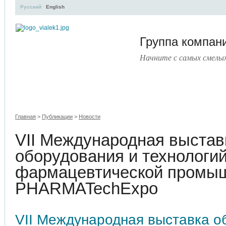
Русский
English
Группа компа
Начните с самых смелы
УЧЕБНЫЙ ЦЕНТР
ЛИТЕРАТУРА
УСЛУГИ
ПРЕСС
Главная
>
Публикации
>
Новости
VII Международная выстав
оборудования и технологи
фармацевтической промы
PHARMATechExpo
VII Международная выставка о