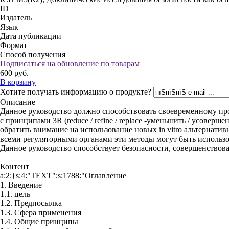
ID
Издатель
Язык
Дата публикации
Формат
Способ получения
Подписаться на обновление по товарам
600
руб.
В корзину
Хотите получать информацию о продукте?
Описание
Данное руководство должно способствовать своевременному п
с принципами 3R (reduce / refine / replace -уменьшить / усовер
обратить внимание на использование новых in vitro альтернатив
всеми регуляторными органами эти методы могут быть использ
Данное руководство способствует безопасности, совершенствов
Контент
a:2:{s:4:"TEXT";s:1788:"Оглавление
1. Введение
1.1. цель
1.2. Предпосылка
1.3. Сфера применения
1.4. Общие принципы