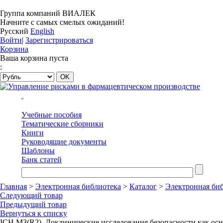
Группа компаний ВИАЛЕК
Начните с самых смелых ожиданий!
Русский
English
Войти
|
Зарегистрироваться
Корзина
Ваша корзина пуста
:
Учебные пособия
Тематические сборники
Книги
Руководящие документы
Шаблоны
Банк статей
Главная
>
Электронная библиотека
>
Каталог
>
Электронная би
Следующий товар
Предыдущий товар
Вернуться к списку
ICH M3(R2), Доклинические исследования безопасности как осн