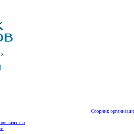
Сборник организаци
ля качества
ии