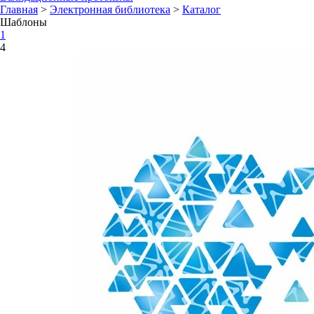
Главная
>
Электронная библиотека
>
Каталог
Шаблоны
1
4